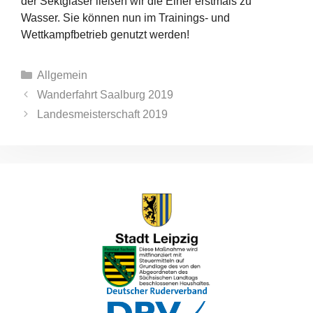
der Sektgläser ließen wir die Einer erstmals zu
Wasser. Sie können nun im Trainings- und
Wettkampfbetrieb genutzt werden!
Kategorien
Allgemein
Wanderfahrt Saalburg 2019
Landesmeisterschaft 2019