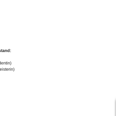
stand:
entin)
isterin)