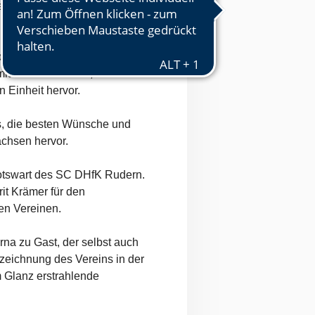
e den Verein weiter
Glückwünsche vom DRV und
it all ihren Höhen, aber auch
 Einheit hervor.
s, die besten Wünsche und
chsen hervor.
otswart des SC DHfK Rudern.
it Krämer für den
en Vereinen.
na zu Gast, der selbst auch
ezeichnung des Vereins in der
m Glanz erstrahlende