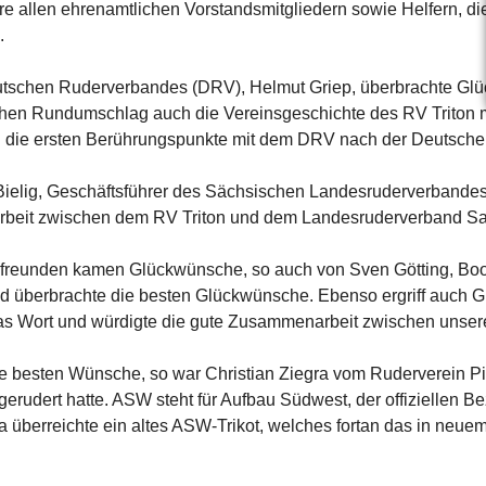
re allen ehrenamtlichen Vorstandsmitgliedern sowie Helfern, di
.
utschen Ruderverbandes (DRV), Helmut Griep, überbrachte 
chen Rundumschlag auch die Vereinsgeschichte des RV Triton m
h die ersten Berührungspunkte mit dem DRV nach der Deutschen
Bielig, Geschäftsführer des Sächsischen Landesruderverbande
rbeit zwischen dem RV Triton und dem Landesruderverband Sa
rfreunden kamen Glückwünsche, so auch von Sven Götting, Bo
nd überbrachte die besten Glückwünsche. Ebenso ergriff auch Gr
s Wort und würdigte die gute Zusammenarbeit zwischen unser
 besten Wünsche, so war Christian Ziegra vom Ruderverein Pir
erudert hatte. ASW steht für Aufbau Südwest, der offiziellen B
a überreichte ein altes ASW-Trikot, welches fortan das in neue