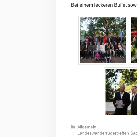
Bei einem leckeren Buffet sow
Kategorien
Allgemein
Landeswanderrudertreffen Sa