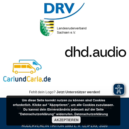
Fehlt dein Logo?
Jetzt Unterstützer werden!
Um diese Seite korrekt nutzen zu können sind Cookies
erforderlich. Klicke auf "Akzeptieren", um alle Cookies zuzulassen.
INSTAGRAM
FACEBOOK
DATENSCHUTZ
Du kannst dein Einverständnis jederzeit auf der Seite
"Datenschutzerklärung" widerrufen.
Datenschutzerklärung
IMPRESSUM
AKZEPTIEREN
RUDERVEREIN TRITON 1893 E.V. LEIPZIG, 2026