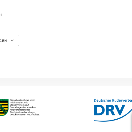
026
GEN
Google Kalender
iCalendar