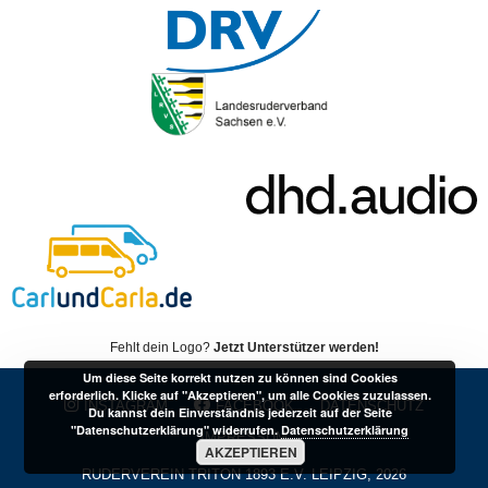
Fehlt dein Logo?
Jetzt Unterstützer werden!
Um diese Seite korrekt nutzen zu können sind Cookies
erforderlich. Klicke auf "Akzeptieren", um alle Cookies zuzulassen.
INSTAGRAM
FACEBOOK
DATENSCHUTZ
Du kannst dein Einverständnis jederzeit auf der Seite
"Datenschutzerklärung" widerrufen.
Datenschutzerklärung
IMPRESSUM
AKZEPTIEREN
RUDERVEREIN TRITON 1893 E.V. LEIPZIG, 2026