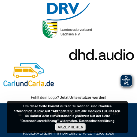
Fehlt dein Logo?
Jetzt Unterstützer werden!
Um diese Seite korrekt nutzen zu können sind Cookies
erforderlich. Klicke auf "Akzeptieren", um alle Cookies zuzulassen.
INSTAGRAM
FACEBOOK
DATENSCHUTZ
Du kannst dein Einverständnis jederzeit auf der Seite
"Datenschutzerklärung" widerrufen.
Datenschutzerklärung
IMPRESSUM
AKZEPTIEREN
RUDERVEREIN TRITON 1893 E.V. LEIPZIG, 2026