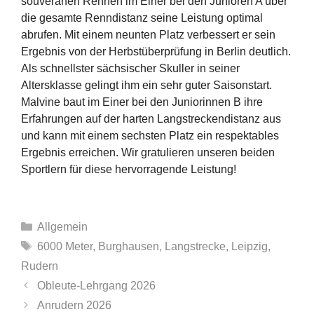
souveränen Rennen im Einer bei den Junioren A über
die gesamte Renndistanz seine Leistung optimal
abrufen. Mit einem neunten Platz verbessert er sein
Ergebnis von der Herbstüberprüfung in Berlin deutlich.
Als schnellster sächsischer Skuller in seiner
Altersklasse gelingt ihm ein sehr guter Saisonstart.
Malvine baut im Einer bei den Juniorinnen B ihre
Erfahrungen auf der harten Langstreckendistanz aus
und kann mit einem sechsten Platz ein respektables
Ergebnis erreichen. Wir gratulieren unseren beiden
Sportlern für diese hervorragende Leistung!
Kategorien
Allgemein
Schlagwörter
6000 Meter
,
Burghausen
,
Langstrecke
,
Leipzig
,
Rudern
Obleute-Lehrgang 2026
Anrudern 2026