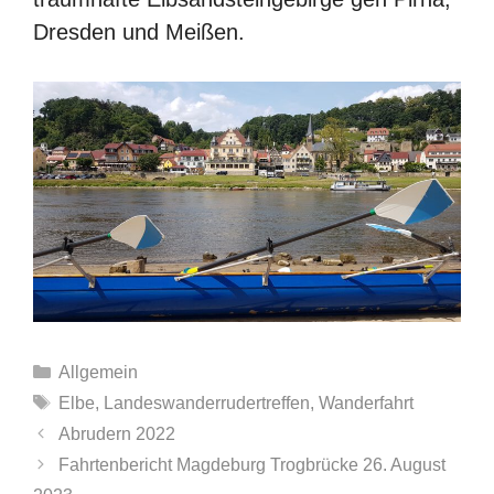
Dresden und Meißen.
Kategorien
Allgemein
Schlagwörter
Elbe
,
Landeswanderrudertreffen
,
Wanderfahrt
Abrudern 2022
Fahrtenbericht Magdeburg Trogbrücke 26. August