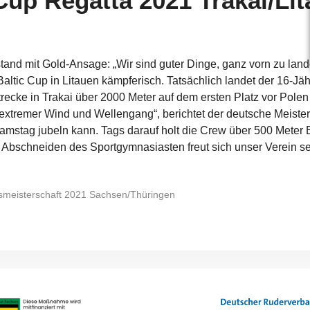
Cup Regatta 2021 Trakai/Li
nstand mit Gold-Ansage: „Wir sind guter Dinge, ganz vorn zu lan
altic Cup in Litauen kämpferisch. Tatsächlich landet der 16-Jä
recke in Trakai über 2000 Meter auf dem ersten Platz vor Polen
 extremer Wind und Wellengang“, berichtet der deutsche Meister
tag jubeln kann. Tags darauf holt die Crew über 500 Meter Br
e Abschneiden des Sportgymnasiasten freut sich unser Verein se
esmeisterschaft 2021 Sachsen/Thüringen