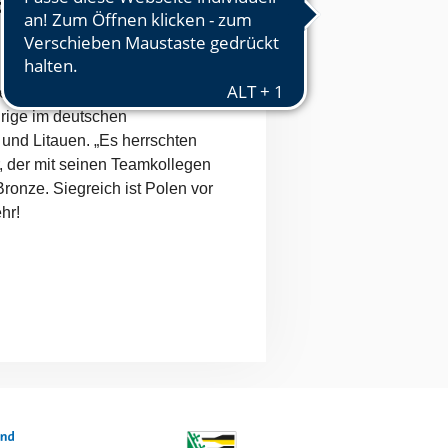
tauen
den“, verkündet Timon
hrige im deutschen
 und Litauen. „Es herrschten
, der mit seinen Teamkollegen
onze. Siegreich ist Polen vor
hr!